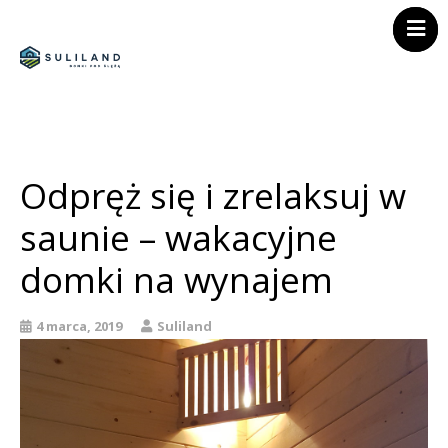
Strona główna
Home
Atrakcje
Oferta
Galeria
Atrakcje
Kontakt
Odpręż się i zrelaksuj w
Galeria
Oferta
saunie – wakacyjne
Kontakt
Polityka prywatnośc
domki na wynajem
Regulamin
4 marca, 2019
Suliland