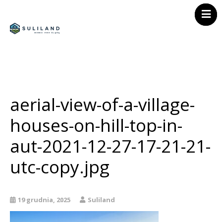
Strona główna
Home
Atrakcje
Oferta
Galeria
Atrakcje
Kontakt
Galeria
aerial-view-of-a-village-
Oferta
Kontakt
Polityka prywatnośc
houses-on-hill-top-in-
Regulamin
aut-2021-12-27-17-21-21-
utc-copy.jpg
19 grudnia, 2025
Suliland