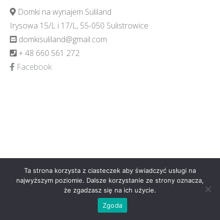
Domki na wynajem Suliland
Irysowa 15/L i 17/L, 55-050 Sulistrowice
domkisuliland@gmail.com
+ 48 660 561 272
Facebook
Ta strona korzysta z ciasteczek aby świadczyć usługi na
najwyższym poziomie. Dalsze korzystanie ze strony oznacza,
że zgadzasz się na ich użycie.
Zgoda
Theme by Tesseract