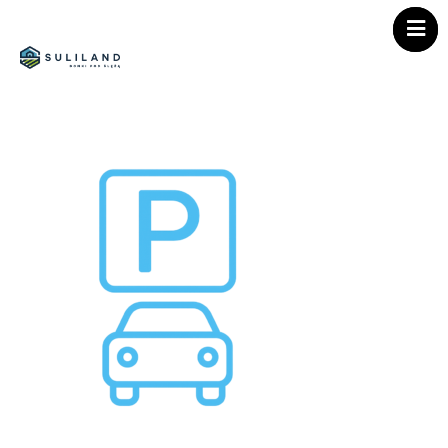
Strona główna
Home
Atrakcje
Oferta
Galeria
Atrakcje
Kontakt
Galeria
Oferta
Kontakt
Polityka prywatnośc
Regulamin